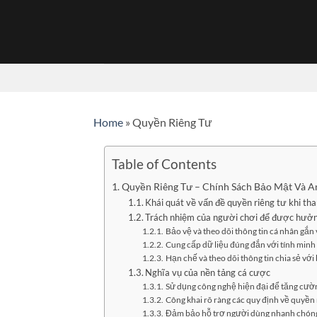
Bỏ
qua
nội
dung
Home
»
Quyền Riêng Tư
Table of Contents
Quyền Riêng Tư – Chính Sách Bảo Mật Và A
Khái quát về vấn đề quyền riêng tư khi th
Trách nhiệm của người chơi để được hưởn
Bảo vệ và theo dõi thông tin cá nhân gắn 
Cung cấp dữ liệu đúng đắn với tính minh
Hạn chế và theo dõi thông tin chia sẻ với
Nghĩa vụ của nền tảng cá cược
Sử dụng công nghệ hiện đại để tăng cườn
Công khai rõ ràng các quy định về quyền 
Đảm bảo hỗ trợ người dùng nhanh chóng 