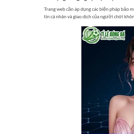
Trang web cần áp dụng các biện pháp bảo m
tin cá nhân và giao dịch của người chơi khôn