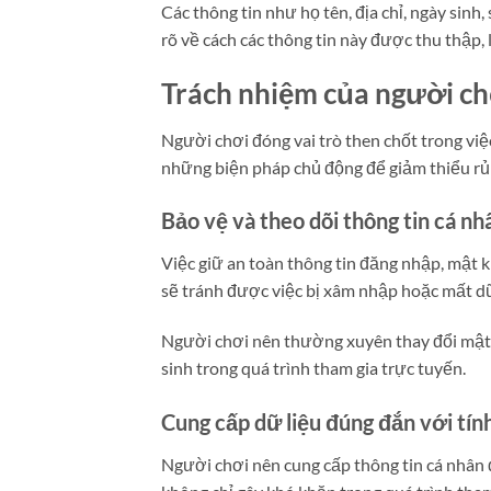
Các thông tin như họ tên, địa chỉ, ngày sinh
rõ về cách các thông tin này được thu thập, 
Trách nhiệm của người c
Người chơi đóng vai trò then chốt trong vi
những biện pháp chủ động để giảm thiểu rủi
Bảo vệ và theo dõi thông tin cá nh
Việc giữ an toàn thông tin đăng nhập, mật k
sẽ tránh được việc bị xâm nhập hoặc mất dữ
Người chơi nên thường xuyên thay đổi mật k
sinh trong quá trình tham gia trực tuyến.
Cung cấp dữ liệu đúng đắn với tín
Người chơi nên cung cấp thông tin cá nhân đầ