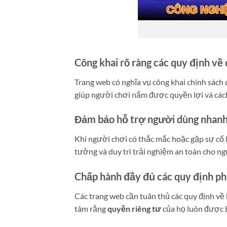
Công khai rõ ràng các quy định về
Trang web có nghĩa vụ công khai chính sách 
giúp người chơi nắm được quyền lợi và cách
Đảm bảo hỗ trợ người dùng nhanh 
Khi người chơi có thắc mắc hoặc gặp sự cố li
tưởng và duy trì trải nghiệm an toàn cho n
Chấp hành đầy đủ các quy định phá
Các trang web cần tuân thủ các quy định về 
tâm rằng
quyền riêng tư
của họ luôn được 