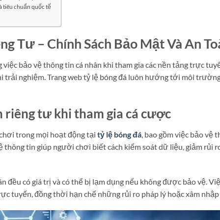
à tiêu chuẩn quốc tế
ng Tư – Chính Sách Bảo Mật Và An To
g việc bảo vệ thông tin cá nhân khi tham gia các nền tảng trực tuy
i trải nghiệm. Trang web tỷ lệ bóng đá luôn hướng tới môi trường
 riêng tư khi tham gia cá cược
chơi trong mọi hoạt động tại
tỷ lệ bóng đá
, bao gồm việc bảo vệ th
thông tin giúp người chơi biết cách kiểm soát dữ liệu, giảm rủi 
n đều có giá trị và có thể bị lạm dụng nếu không được bảo vệ. Vi
rực tuyến, đồng thời hạn chế những rủi ro pháp lý hoặc xâm nhập 