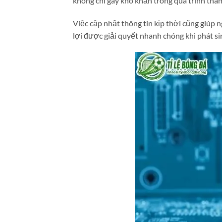
không chỉ gây khó khăn trong quá trình th
Việc cập nhật thông tin kịp thời cũng giúp 
lợi được giải quyết nhanh chóng khi phát si